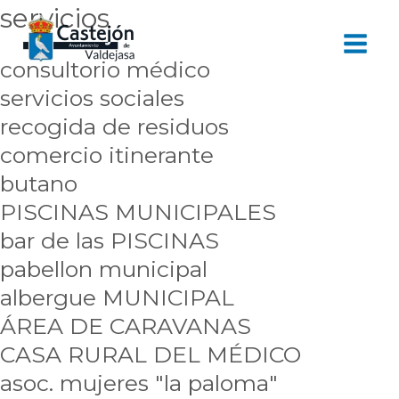
Ir
servicios
Mai
al
Men
contenido
consultorio médico
servicios sociales
recogida de residuos
comercio itinerante
butano
PISCINAS MUNICIPALES
bar de las PISCINAS
pabellon municipal
albergue MUNICIPAL
ÁREA DE CARAVANAS
CASA RURAL DEL MÉDICO
asoc. mujeres "la paloma"